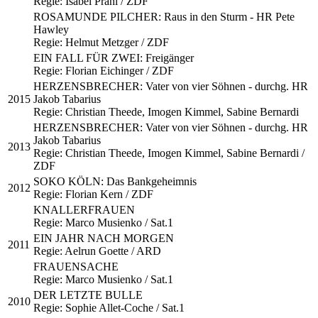
Regie: Isabel Prahl / ZDF
ROSAMUNDE PILCHER: Raus in den Sturm - HR Pete
Hawley
Regie: Helmut Metzger / ZDF
EIN FALL FÜR ZWEI: Freigänger
Regie: Florian Eichinger / ZDF
HERZENSBRECHER: Vater von vier Söhnen - durchg. HR
2015
Jakob Tabarius
Regie: Christian Theede, Imogen Kimmel, Sabine Bernardi
HERZENSBRECHER: Vater von vier Söhnen - durchg. HR
Jakob Tabarius
2013
Regie: Christian Theede, Imogen Kimmel, Sabine Bernardi /
ZDF
SOKO KÖLN: Das Bankgeheimnis
2012
Regie: Florian Kern / ZDF
KNALLERFRAUEN
Regie: Marco Musienko / Sat.1
EIN JAHR NACH MORGEN
2011
Regie: Aelrun Goette / ARD
FRAUENSACHE
Regie: Marco Musienko / Sat.1
DER LETZTE BULLE
2010
Regie: Sophie Allet-Coche / Sat.1