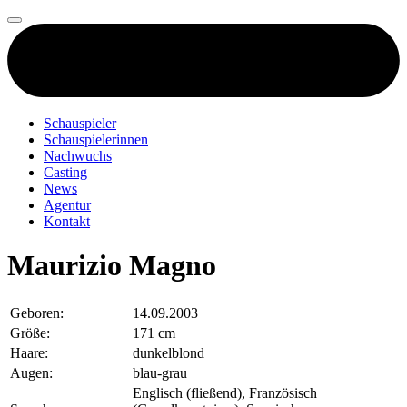
Schauspieler
Schauspielerinnen
Nachwuchs
Casting
News
Agentur
Kontakt
Maurizio Magno
Geboren:
14.09.2003
Größe:
171 cm
Haare:
dunkelblond
Augen:
blau-grau
Englisch (fließend), Französisch