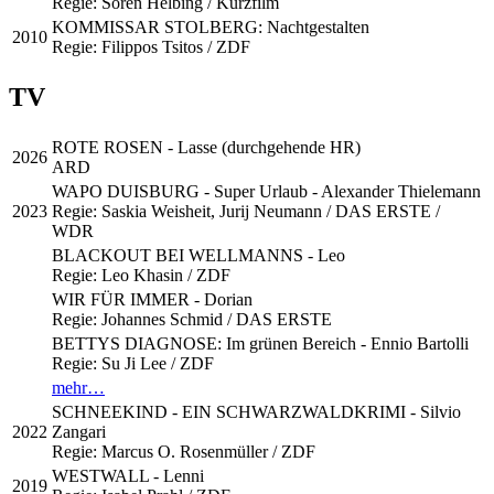
Regie: Sören Helbing / Kurzfilm
KOMMISSAR STOLBERG: Nachtgestalten
2010
Regie: Filippos Tsitos / ZDF
TV
ROTE ROSEN - Lasse (durchgehende HR)
2026
ARD
WAPO DUISBURG - Super Urlaub - Alexander Thielemann
2023
Regie: Saskia Weisheit, Jurij Neumann / DAS ERSTE /
WDR
BLACKOUT BEI WELLMANNS - Leo
Regie: Leo Khasin / ZDF
WIR FÜR IMMER - Dorian
Regie: Johannes Schmid / DAS ERSTE
BETTYS DIAGNOSE: Im grünen Bereich - Ennio Bartolli
Regie: Su Ji Lee / ZDF
mehr…
SCHNEEKIND - EIN SCHWARZWALDKRIMI - Silvio
2022
Zangari
Regie: Marcus O. Rosenmüller / ZDF
WESTWALL - Lenni
2019