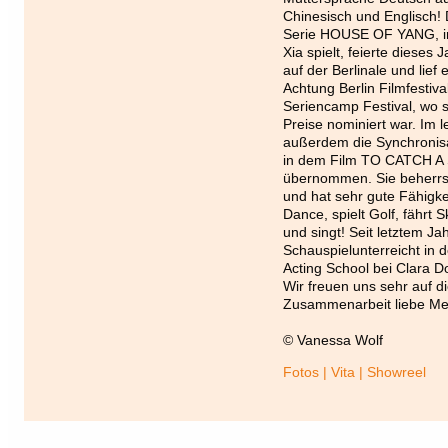
Chinesisch und Englisch!
Serie HOUSE OF YANG, in 
Xia spielt, feierte dieses
auf der Berlinale und lief
Achtung Berlin Filmfestiv
Seriencamp Festival, wo s
Preise nominiert war. Im l
außerdem die Synchronisa
in dem Film TO CATCH A
übernommen. Sie beherrs
und hat sehr gute Fähigk
Dance, spielt Golf, fährt Sk
und singt! Seit letztem Ja
Schauspielunterreicht in d
Acting School bei Clara Do
Wir freuen uns sehr auf d
Zusammenarbeit liebe Me
© Vanessa Wolf
Fotos | Vita | Showreel