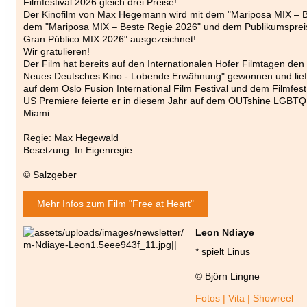
Filmfestival 2026 gleich drei Preise!
Der Kinofilm von Max Hegemann wird mit dem "Mariposa MIX – B
dem "Mariposa MIX – Beste Regie 2026" und dem Publikumspreis
Gran Público MIX 2026" ausgezeichnet!
Wir gratulieren!
Der Film hat bereits auf den Internationalen Hofer Filmtagen den
Neues Deutsches Kino - Lobende Erwähnung" gewonnen und lie
auf dem Oslo Fusion International Film Festival und dem Filmfes
US Premiere feierte er in diesem Jahr auf dem OUTshine LGBTQ+ 
Miami.
Regie: Max Hegewald
Besetzung: In Eigenregie
© Salzgeber
Mehr Infos zum Film "Free at Heart"
Leon Ndiaye
* spielt Linus
© Björn Lingne
Fotos | Vita | Showreel