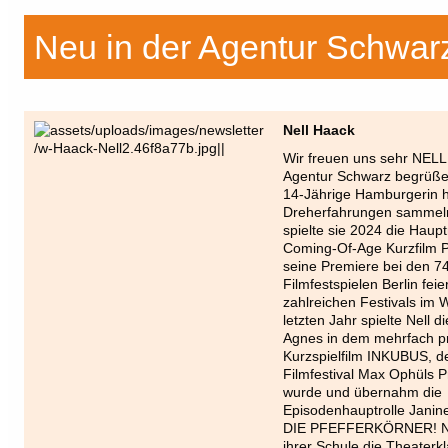
Neu in der Agentur Schwar
Nell Haack
Wir freuen uns sehr NELL
Agentur Schwarz begrüßen
14-Jährige Hamburgerin ha
Dreherfahrungen sammel
spielte sie 2024 die Haupt
Coming-Of-Age Kurzfilm
seine Premiere bei den 74
Filmfestspielen Berlin feie
zahlreichen Festivals im W
letzten Jahr spielte Nell d
Agnes in dem mehrfach p
Kurzspielfilm INKUBUS, d
Filmfestival Max Ophüls P
wurde und übernahm die
Episodenhauptrolle Janine
DIE PFEFFERKÖRNER! Nel
ihrer Schule die Theaterkl